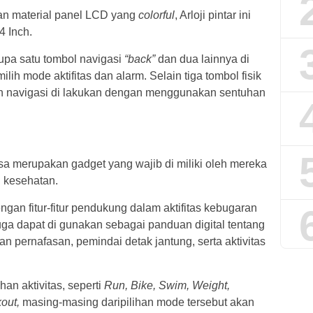
an material panel LCD yang
colorful
, Arloji pintar ini
4 Inch.
rupa satu tombol navigasi
“back”
dan dua lainnya di
h mode aktifitas dan alarm. Selain tiga tombol fisik
n navigasi di lakukan dengan menggunakan sentuhan
rsa merupakan gadget yang wajib di miliki oleh mereka
n kesehatan.
engan fitur-fitur pendukung dalam aktifitas kebugaran
ni juga dapat di gunakan sebagai panduan digital tentang
n pernafasan, pemindai detak jantung, serta aktivitas
an aktivitas, seperti
Run, Bike, Swim, Weight,
out,
masing-masing daripilihan mode tersebut akan