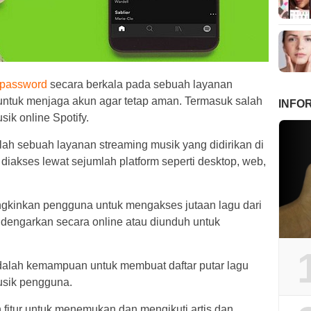
password
secara berkala pada sebuah layanan
 untuk menjaga akun agar tetap aman. Termasuk salah
INFO
ik online Spotify.
ah sebuah layanan streaming musik yang didirikan di
iakses lewat sejumlah platform seperti desktop, web,
ngkinkan pengguna untuk mengakses jutaan lagu dari
idengarkan secara online atau diunduh untuk
 adalah kemampuan untuk membuat daftar putar lagu
usik pengguna.
n fitur untuk menemukan dan mengikuti artis dan