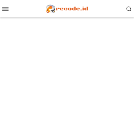
Loncat
Menu
ke
Mobile
konten