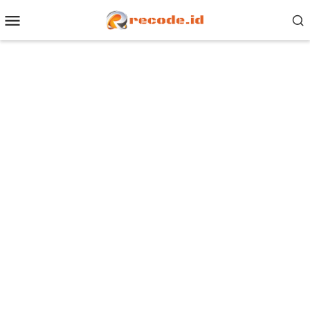
Loncat
Menu
ke
Mobile
konten