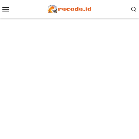
Loncat
Menu
ke
Mobile
konten