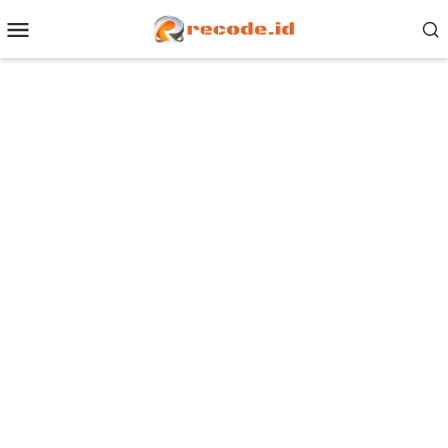
Loncat
Menu
ke
Mobile
konten