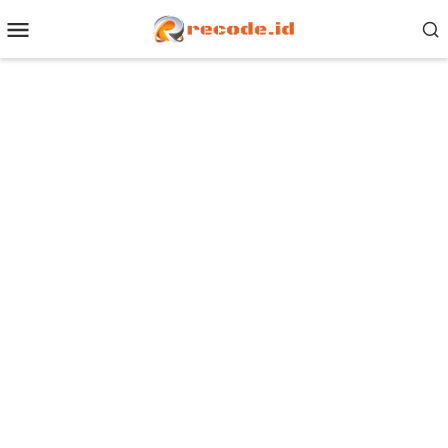
Loncat
Menu
ke
Mobile
konten