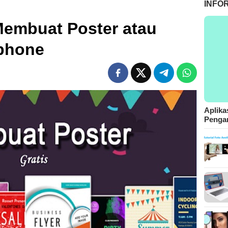
INFO
Membuat Poster atau
tphone
Aplika
Pengam