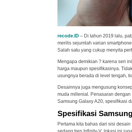
recode.ID
– Di tahun 2019 lalu, p
merilis sejumlah varian smartphon
Salah satu yang cukup menyita per
Mengapa demikian ? karena seri ini
harga maupun spesifikasinya. Tidak 
usungnya berada di level tengah, t
Desainnya juga mengusung konsep 
muda millenial. Penasaran dengan s
Samsung Galaxy A20, spesifikasi da
Spesifikasi Samsung
Pertama kita bahas dari sisi desai
sedang tren Infinity-V, lokasi ini 