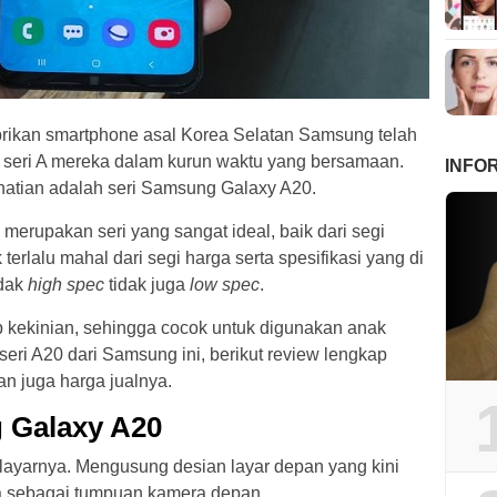
abrikan smartphone asal Korea Selatan Samsung telah
e seri A mereka dalam kurun waktu yang bersamaan.
INFO
hatian adalah seri Samsung Galaxy A20.
 merupakan seri yang sangat ideal, baik dari segi
terlalu mahal dari segi harga serta spesifikasi yang di
idak
high spec
tidak juga
low spec
.
kekinian, sehingga cocok untuk digunakan anak
eri A20 dari Samsung ini, berikut review lengkap
n juga harga jualnya.
 Galaxy A20
n layarnya. Mengusung desian layar depan yang kini
juga sebagai tumpuan kamera depan.