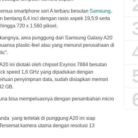
n semua smartphone seri A terbaru besutan
Samsung
.
entang 6,4 inci dengan rasio aspek 19,5:9 serta
ingga 720 x 1.560 piksel.
akangnya, area punggung dari Samsung Galaxy A20
uansa plastic-feel atau yang menurut perusahaan di
ic”.
 A20 ini diotaki oleh chipset Exynos 7884 besutan
lock speed 1,6 GHz yang dipadukan dengan
rluan penyimpnan data, sudah disiapkan memori
32 GB.
guna bisa mempeluasnya dengan penambahan micro
anda yang terletak di punggung A20 ini siap
 Tersemat kamera utama dengan resolusi 13