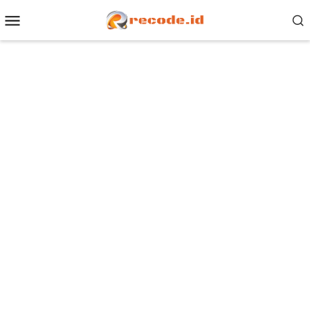
Loncat
Menu
ke
Mobile
konten