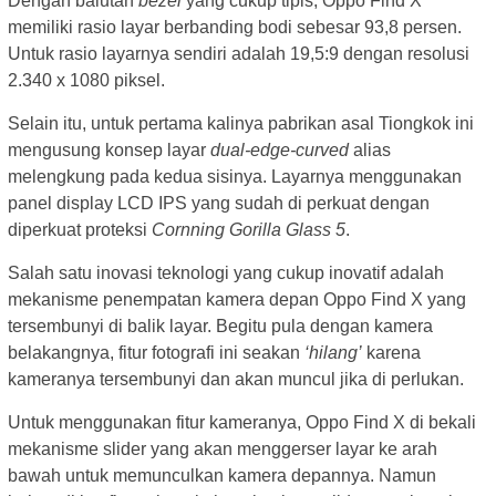
Dengan balutan
bezel
yang cukup tipis, Oppo Find X
memiliki rasio layar berbanding bodi sebesar 93,8 persen.
Untuk rasio layarnya sendiri adalah 19,5:9 dengan resolusi
2.340 x 1080 piksel.
Selain itu, untuk pertama kalinya pabrikan asal Tiongkok ini
mengusung konsep layar
dual-edge-curved
alias
melengkung pada kedua sisinya. Layarnya menggunakan
panel display LCD IPS yang sudah di perkuat dengan
diperkuat proteksi
Cornning Gorilla Glass 5
.
Salah satu inovasi teknologi yang cukup inovatif adalah
mekanisme penempatan kamera depan Oppo Find X yang
tersembunyi di balik layar. Begitu pula dengan kamera
belakangnya, fitur fotografi ini seakan
‘hilang’
karena
kameranya tersembunyi dan akan muncul jika di perlukan.
Untuk menggunakan fitur kameranya, Oppo Find X di bekali
mekanisme slider yang akan menggerser layar ke arah
bawah untuk memunculkan kamera depannya. Namun