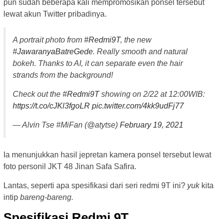
pun sudah beberapa kali mempromosikan ponsel tersebut
lewat akun Twitter pribadinya.
A portrait photo from
#Redmi9T
, the new
#JawaranyaBatreGede
. Really smooth and natural
bokeh. Thanks to AI, it can separate even the hair
strands from the background!
Check out the
#Redmi9T
showing on 2/22 at 12:00WIB:
https://t.co/cJKl3fgoLR
pic.twitter.com/4kk9udFj77
— Alvin Tse #MiFan (@atytse)
February 19, 2021
Ia menunjukkan hasil jepretan kamera ponsel tersebut lewat
foto personil JKT 48 Jinan Safa Safira.
Lantas, seperti apa spesifikasi dari seri redmi 9T ini?
yuk
kita
intip
bareng-bareng.
Spesifikasi Redmi 9T