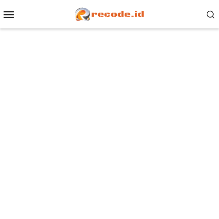
Loncat
Menu
ke
Mobile
konten