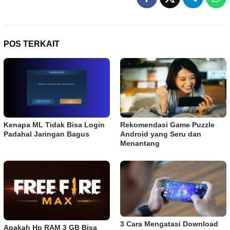
POS TERKAIT
Kenapa ML Tidak Bisa Login
Rekomendasi Game Puzzle
Padahal Jaringan Bagus
Android yang Seru dan
Menantang
3 Cara Mengatasi Download
Apakah Hp RAM 3 GB Bisa