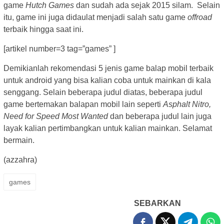
game
Hutch Games
dan sudah ada sejak 2015 silam. Selain
itu, game ini juga didaulat menjadi salah satu game
offroad
terbaik hingga saat ini.
[artikel number=3 tag=”games” ]
Demikianlah rekomendasi 5 jenis game balap mobil terbaik
untuk android yang bisa kalian coba untuk mainkan di kala
senggang. Selain beberapa judul diatas, beberapa judul
game bertemakan balapan mobil lain seperti
Asphalt Nitro,
Need for Speed Most Wanted
dan beberapa judul lain juga
layak kalian pertimbangkan untuk kalian mainkan. Selamat
bermain.
(azzahra)
games
SEBARKAN