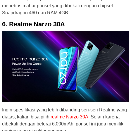
menebus mahar ponsel yang dibekali dengan chipset
Snapdragon 460 dan RAM 4GB.
6. Realme Narzo 30A
Ingin spesifikasi yang lebih dibanding seri-seri Realme yang
diatas, kalian bisa pilih
realme Narzo 30A
. Selain karena
dibekali dengan beterai 6.000mAh, ponsel ini juga memiliki
peningkatan di sektor performa.