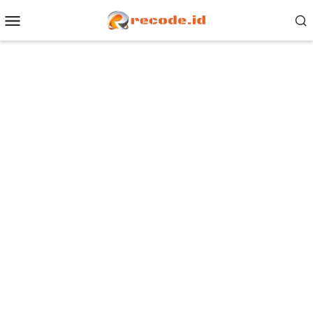
Loncat
Menu
ke
Mobile
konten